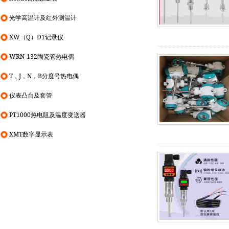
光学高温计及红外测温计
XW（Q）D1记录仪
WRN-132陶瓷管热电偶
T，J，N，B分度号热电偶
仪表凸台及套管
PT1000热电阻及温度变送器
XMT数字显示表