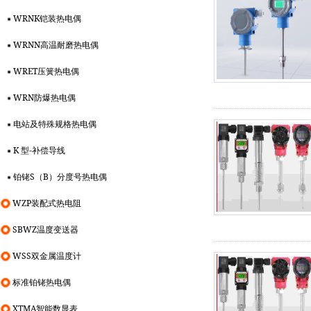
WRNK铠装热电偶
WRNN高温耐磨热电偶
WRET压簧热电偶
WRN防爆热电偶
电站及特殊规格热电偶
K 型-补偿导线
铂铑S（B）分度号热电偶
WZP装配式热电阻
SBWZ温度变送器
WSS双金属温度计
标准铂铑热电偶
XTMA智能数显表