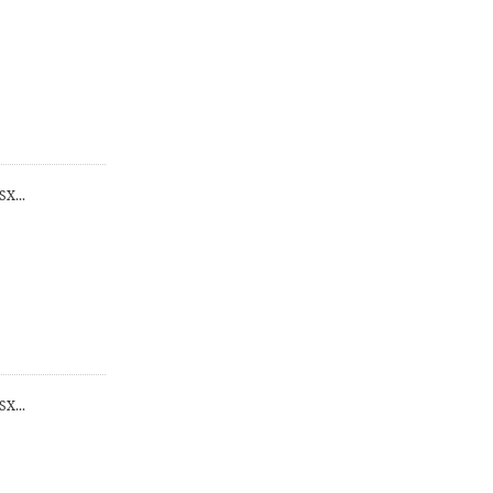
...
...