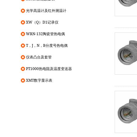
光学高温计及红外测温计
XW（Q）D1记录仪
WRN-132陶瓷管热电偶
T，J，N，B分度号热电偶
仪表凸台及套管
PT1000热电阻及温度变送器
XMT数字显示表