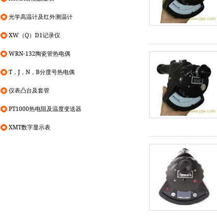
光学高温计及红外测温计
XW（Q）D1记录仪
WRN-132陶瓷管热电偶
T，J，N，B分度号热电偶
仪表凸台及套管
PT1000热电阻及温度变送器
XMT数字显示表